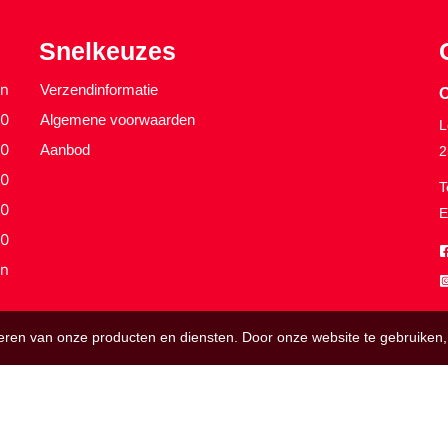
Snelkeuzes
en
Verzendinformatie
O
30
Algemene voorwaarden
L
30
Aanbod
2
30
T
30
E
30
en
teren van onze producten en diensten. Door onze website te gebruike
© 2026 Orierijwielen.nl. Ondersteund door
SitePack ®
Orie Rijwielen - verkoop en reparatie van E-Bikes en Fietsen sinds 1936