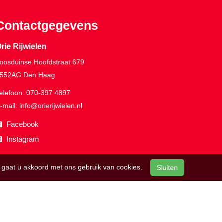
Contactgegevens
rie Rijwielen
oosduinse Hoofdstraat 679
552AG
Den Haag
elefoon:
070-397 4897
-mail:
info@orierijwielen.nl
Facebook
Instagram
n, gaat u akkoord met ons gebruik van cookies.
Sluiten