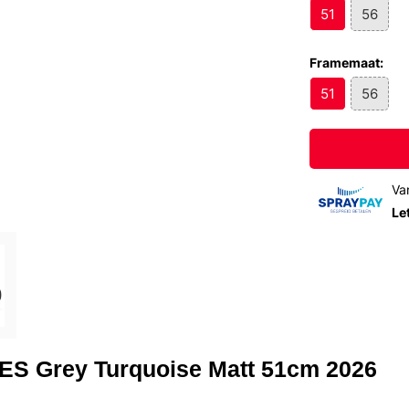
51
56
Framemaat:
51
56
Va
Le
S Grey Turquoise Matt 51cm 2026