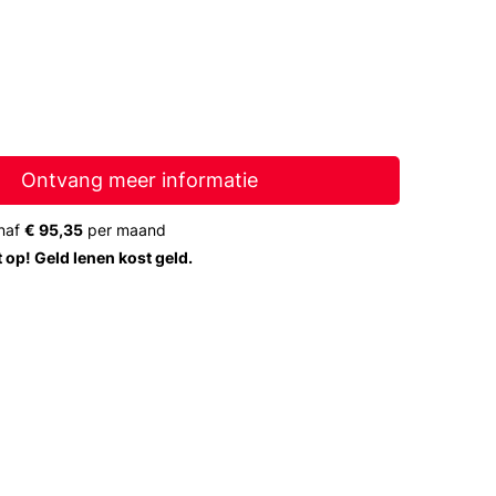
Ontvang meer informatie
naf
€ 95,35
per maand
t op! Geld lenen kost geld.