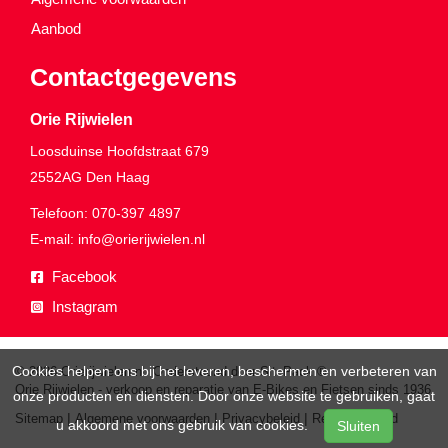
Aanbod
Contactgegevens
Orie Rijwielen
Loosduinse Hoofdstraat 679
2552AG
Den Haag
Telefoon:
070-397 4897
E-mail:
info@orierijwielen.nl
Facebook
Instagram
Cookies helpen ons bij het leveren, beschermen en verbeteren van
© 2026 Orierijwielen.nl. Ondersteund door
SitePack ®
Orie Rijwielen - verkoop en reparatie van E-Bikes en Fietsen sinds 1936
onze producten en diensten. Door onze website te gebruiken, gaat
Sitemap
Algemene voorwaarden
Privacybeleid
Retourenbeleid
u akkoord met ons gebruik van cookies.
Sluiten